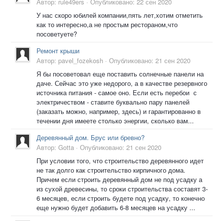
Автор:
rule49ers
·
Опубликовано:
22 сен 2020
У нас скоро юбилей компании,пять лет,хотим отметить
как то интересно,а не простым рестораном,что
посоветуете?
Ремонт крыши
Автор:
pavel_fozekosh
·
Опубликовано:
21 сен 2020
Я бы посоветовал еще поставить солнечные панели на
даче. Сейчас это уже недорого, а в качестве резервного
источника питания - самое оно. Если есть перебои с
электричеством - ставите буквально пару панелей
(заказать можно, например, здесь) и гарантированно в
течении дня имеете столько энергии, сколько вам...
Деревянный дом. Брус или бревно?
Автор:
Gotta
·
Опубликовано:
21 сен 2020
При условии того, что строительство деревянного идет
не так долго как строительство кирпичного дома.
Причем если строить деревянный дом не под усадку а
из сухой древесины, то сроки строительства составят 3-
6 месяцев, если строить будете под усадку, то конечно
еще нужно будет добавить 6-8 месяцев на усадку ...