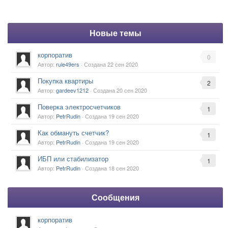
Новые темы
корпоратив
0
Автор:
rule49ers
· Создана
22 сен 2020
Покупка квартиры
2
Автор:
gardeev1212
· Создана
20 сен 2020
Поверка электросчетчиков
1
Автор:
PetrRudin
· Создана
19 сен 2020
Как обмануть счетчик?
1
Автор:
PetrRudin
· Создана
19 сен 2020
ИБП или стабилизатор
1
Автор:
PetrRudin
· Создана
18 сен 2020
Сообщения
корпоратив