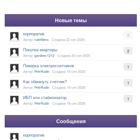
Новые темы
корпоратив
0
Автор:
rule49ers
· Создана
22 сен 2020
Покупка квартиры
2
Автор:
gardeev1212
· Создана
20 сен 2020
Поверка электросчетчиков
1
Автор:
PetrRudin
· Создана
19 сен 2020
Как обмануть счетчик?
1
Автор:
PetrRudin
· Создана
19 сен 2020
ИБП или стабилизатор
1
Автор:
PetrRudin
· Создана
18 сен 2020
Сообщения
корпоратив