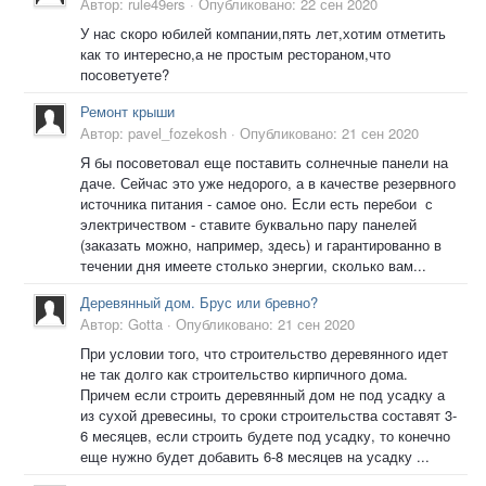
Автор:
rule49ers
·
Опубликовано:
22 сен 2020
У нас скоро юбилей компании,пять лет,хотим отметить
как то интересно,а не простым рестораном,что
посоветуете?
Ремонт крыши
Автор:
pavel_fozekosh
·
Опубликовано:
21 сен 2020
Я бы посоветовал еще поставить солнечные панели на
даче. Сейчас это уже недорого, а в качестве резервного
источника питания - самое оно. Если есть перебои с
электричеством - ставите буквально пару панелей
(заказать можно, например, здесь) и гарантированно в
течении дня имеете столько энергии, сколько вам...
Деревянный дом. Брус или бревно?
Автор:
Gotta
·
Опубликовано:
21 сен 2020
При условии того, что строительство деревянного идет
не так долго как строительство кирпичного дома.
Причем если строить деревянный дом не под усадку а
из сухой древесины, то сроки строительства составят 3-
6 месяцев, если строить будете под усадку, то конечно
еще нужно будет добавить 6-8 месяцев на усадку ...