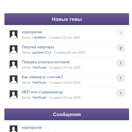
Новые темы
корпоратив
0
Автор:
rule49ers
· Создана
22 сен 2020
Покупка квартиры
2
Автор:
gardeev1212
· Создана
20 сен 2020
Поверка электросчетчиков
1
Автор:
PetrRudin
· Создана
19 сен 2020
Как обмануть счетчик?
1
Автор:
PetrRudin
· Создана
19 сен 2020
ИБП или стабилизатор
1
Автор:
PetrRudin
· Создана
18 сен 2020
Сообщения
корпоратив