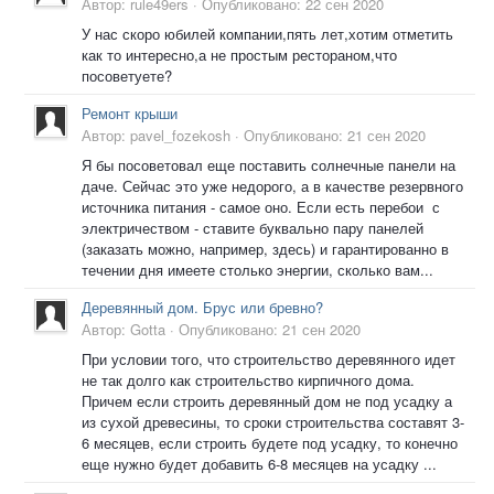
Автор:
rule49ers
·
Опубликовано:
22 сен 2020
У нас скоро юбилей компании,пять лет,хотим отметить
как то интересно,а не простым рестораном,что
посоветуете?
Ремонт крыши
Автор:
pavel_fozekosh
·
Опубликовано:
21 сен 2020
Я бы посоветовал еще поставить солнечные панели на
даче. Сейчас это уже недорого, а в качестве резервного
источника питания - самое оно. Если есть перебои с
электричеством - ставите буквально пару панелей
(заказать можно, например, здесь) и гарантированно в
течении дня имеете столько энергии, сколько вам...
Деревянный дом. Брус или бревно?
Автор:
Gotta
·
Опубликовано:
21 сен 2020
При условии того, что строительство деревянного идет
не так долго как строительство кирпичного дома.
Причем если строить деревянный дом не под усадку а
из сухой древесины, то сроки строительства составят 3-
6 месяцев, если строить будете под усадку, то конечно
еще нужно будет добавить 6-8 месяцев на усадку ...