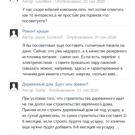
Автор:
rule49ers
·
Опубликовано:
22 сен 2020
У нас скоро юбилей компании,пять лет,хотим отметить
как то интересно,а не простым рестораном,что
посоветуете?
Ремонт крыши
Автор:
pavel_fozekosh
·
Опубликовано:
21 сен 2020
Я бы посоветовал еще поставить солнечные панели на
даче. Сейчас это уже недорого, а в качестве резервного
источника питания - самое оно. Если есть перебои с
электричеством - ставите буквально пару панелей
(заказать можно, например, здесь) и гарантированно в
течении дня имеете столько энергии, сколько вам...
Деревянный дом. Брус или бревно?
Автор:
Gotta
·
Опубликовано:
21 сен 2020
При условии того, что строительство деревянного идет
не так долго как строительство кирпичного дома.
Причем если строить деревянный дом не под усадку а
из сухой древесины, то сроки строительства составят 3-
6 месяцев, если строить будете под усадку, то конечно
еще нужно будет добавить 6-8 месяцев на усадку ...