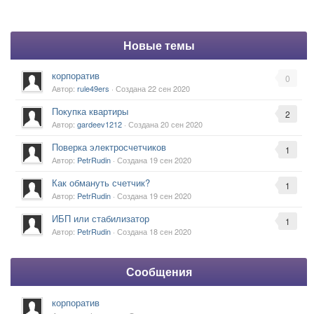
Новые темы
корпоратив
0
Автор:
rule49ers
· Создана
22 сен 2020
Покупка квартиры
2
Автор:
gardeev1212
· Создана
20 сен 2020
Поверка электросчетчиков
1
Автор:
PetrRudin
· Создана
19 сен 2020
Как обмануть счетчик?
1
Автор:
PetrRudin
· Создана
19 сен 2020
ИБП или стабилизатор
1
Автор:
PetrRudin
· Создана
18 сен 2020
Сообщения
корпоратив