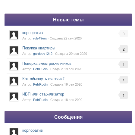
Новые темы
корпоратив
0
Автор:
rule49ers
· Создана
22 сен 2020
Покупка квартиры
2
Автор:
gardeev1212
· Создана
20 сен 2020
Поверка электросчетчиков
1
Автор:
PetrRudin
· Создана
19 сен 2020
Как обмануть счетчик?
1
Автор:
PetrRudin
· Создана
19 сен 2020
ИБП или стабилизатор
1
Автор:
PetrRudin
· Создана
18 сен 2020
Сообщения
корпоратив