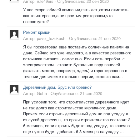
Автор:
rule49ers
·
Опубликовано:
22 сен 2020
У нас скоро юбилей компании,пять лет,хотим отметить
как то интересно,а не простым рестораном,что
посоветуете?
Ремонт крыши
Автор:
pavel_fozekosh
·
Опубликовано:
21 сен 2020
Я бы посоветовал еще поставить солнечные панели на
даче. Сейчас это уже недорого, а в качестве резервного
источника питания - самое оно. Если есть перебои с
электричеством - ставите буквально пару панелей
(заказать можно, например, здесь) и гарантированно в
течении дня имеете столько энергии, сколько вам...
Деревянный дом. Брус или бревно?
Автор:
Gotta
·
Опубликовано:
21 сен 2020
При условии того, что строительство деревянного идет
не так долго как строительство кирпичного дома.
Причем если строить деревянный дом не под усадку а
из сухой древесины, то сроки строительства составят 3-
6 месяцев, если строить будете под усадку, то конечно
еще нужно будет добавить 6-8 месяцев на усадку ...