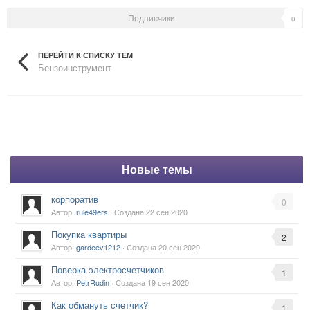
Подписчики
0
ПЕРЕЙТИ К СПИСКУ ТЕМ
Бензоинструмент
Новые темы
корпоратив
0
Автор:
rule49ers
· Создана
22 сен 2020
Покупка квартиры
2
Автор:
gardeev1212
· Создана
20 сен 2020
Поверка электросчетчиков
1
Автор:
PetrRudin
· Создана
19 сен 2020
Как обмануть счетчик?
1