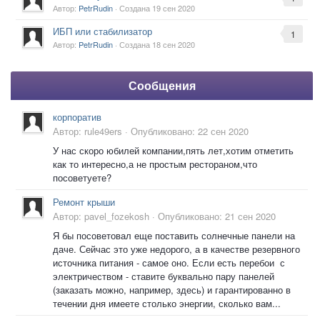
Автор:
PetrRudin
· Создана
19 сен 2020
ИБП или стабилизатор
1
Автор:
PetrRudin
· Создана
18 сен 2020
Сообщения
корпоратив
Автор:
rule49ers
·
Опубликовано:
22 сен 2020
У нас скоро юбилей компании,пять лет,хотим отметить
как то интересно,а не простым рестораном,что
посоветуете?
Ремонт крыши
Автор:
pavel_fozekosh
·
Опубликовано:
21 сен 2020
Я бы посоветовал еще поставить солнечные панели на
даче. Сейчас это уже недорого, а в качестве резервного
источника питания - самое оно. Если есть перебои с
электричеством - ставите буквально пару панелей
(заказать можно, например, здесь) и гарантированно в
течении дня имеете столько энергии, сколько вам...