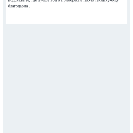
подскажите, где лучше всего приобрести такую технику-буду
благодарна .