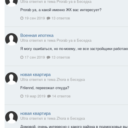
Ultra ответил в тема Prorab ya в
Беседка
Prorab ya, а какой именно ЖК вас интересует?
19 сен 2019
13 ответов
Военная ипотека
Ultra ответил в тема Prorab ya в
Беседка
Я могу ошибаться, но по-моему, не все застройщики работаю
17 сен 2019
13 ответов
новая квартира
Ultra ответил в тема Zhora в
Беседка
Frilennd, переезжал откуда?
19 мар 2019
14 ответов
новая квартира
Ultra ответил в тема Zhora в
Беседка
Домовой, очень интересно с какого района в подмосковье в