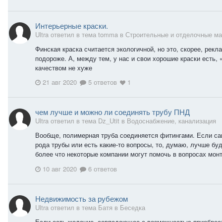
Интерьерные краски.
Ultra ответил в тема tomma в
Строительные и отделочные м
Финская краска считается экологичной, но это, скорее, рекл
подороже. А, между тем, у нас и свои хорошие краски есть, 
качеством не хуже
21 авг 2020
5 ответов
1
чем лучше и можно ли соединять трубу ПНД
Ultra ответил в тема Dz_Utit в
Водоснабжение, канализация
Вообще, полимерная труба соединяется фитингами. Если сам
рода трубы или есть какие-то вопросы, то, думаю, лучше б
более что некоторые компании могут помочь в вопросах монта
10 авг 2020
6 ответов
Недвижимость за рубежом
Ultra ответил в тема Батя в
Беседка
Если есть желание, совпадающее с возможностью приобрест