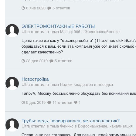
6 янв 2020
5 ответов
ЭЛЕКТРОМОНТАЖНЫЕ РАБОТЫ
Ultra ответил в тема Malinq1966 в
Электроснабжение
Цены такие же как у "мосэнергосбыта" ( http://mes-elektrik.ru
обращаться к вам, если эта компания уже бог знает сколько
сделает качественно?
28 дек 2019
5 ответов
Новостройка
Ultra ответил в тема Вадим Квадратов в
Беседка
FartovV, Москву бессмысленно обсуждать без понимания в
5 дек 2019
11 ответов
1
Трубы: медь, полипропилен, металлопластик?
Ultra ответил в тема Феникс в
Водоснабжение, канализация
Ocean, еще раз соглашусь. Для разных целей оптимальны р