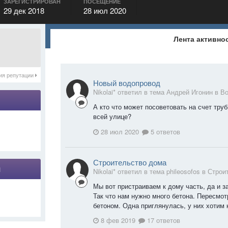
ЗАРЕГИСТРИРОВАН
ПОСЕЩЕНИЕ
29 дек 2018
28 июл 2020
Лента активно
ия репутации
Новый водопровод
Nikolai* ответил в тема Андрей Игонин в
Во
А кто что может посоветовать на счет тру
всей улице?
28 июл 2020
5 ответов
Строительство дома
я
Nikolai* ответил в тема phileosofos в
Строи
Мы вот пристраиваем к дому часть, да и з
Так что нам нужно много бетона. Пересмо
бетоном. Одна приглянулась, у них хотим к
8 фев 2019
17 ответов