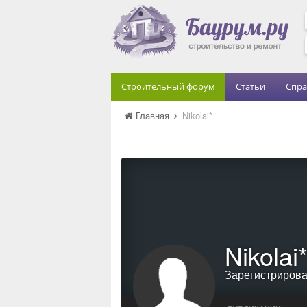
Строительный форум
Статьи
Спра
Главная
Nikolai*
Nikolai
Зарегистриров