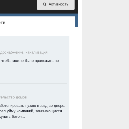
Активность
сти
доснабжение, канализация
б чтобы можно было проложить по
тельство домов
абетонировать нужно въезд во дворе.
трел уйму компаний, занимающихся
упить бетон...