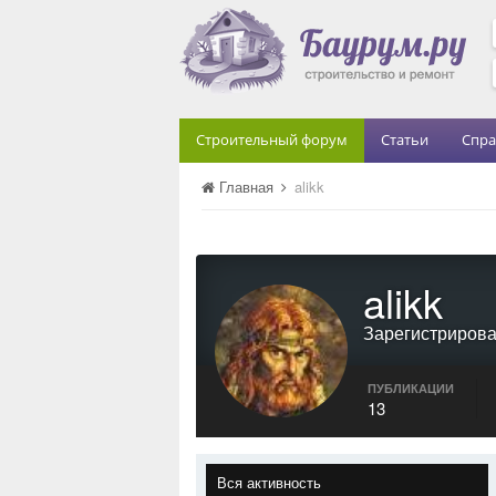
Строительный форум
Статьи
Спра
Главная
alikk
alikk
Зарегистриров
ПУБЛИКАЦИИ
13
Вся активность