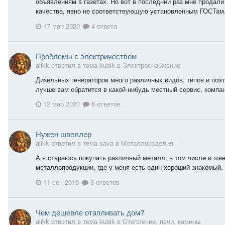
объявлениям в газетах. Но вот в последний раз мне продали
качества, явно не соответствующую установленным ГОСТам.
17 мар 2020
4 ответа
Проблемы с электричеством
alikk ответил в тема kubik в
Электроснабжение
Дизельных генераторов много различных видов, типов и поэт
лучше вам обратится в какой-нибудь местный сервис, компан
12 мар 2020
6 ответов
Нужен швеллер
alikk ответил в тема sava в
Металлоизделия
А я стараюсь покупать различный металл, в том числе и шв
металлопродукции, где у меня есть один хороший знакомый, 
11 сен 2019
5 ответов
Чем дешевле отапливать дом?
alikk ответил в тема kubik в
Отопление, печи, камины