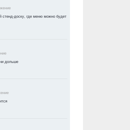
бжение
 стенд-доску, где меню можно будет
ение
они дольше
жение
бится