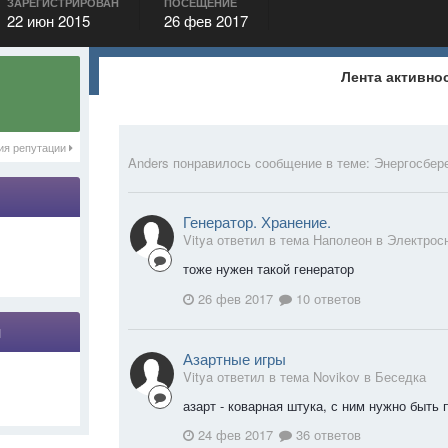
ЗАРЕГИСТРИРОВАН
ПОСЕЩЕНИЕ
22 июн 2015
26 фев 2017
Лента активно
ия репутации
Anders
понравилось сообщение в теме:
Энергосбер
Генератор. Хранение.
Vitya ответил в тема Наполеон в
Электрос
тоже нужен такой генератор
26 фев 2017
10 ответов
я
Азартные игры
Vitya ответил в тема Novikov в
Беседка
азарт - коварная штука, с ним нужно быть
24 фев 2017
36 ответов