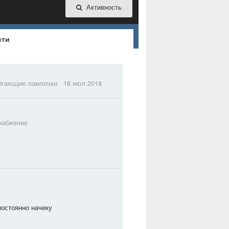
Активность
сти
егающие лампочки
18 июл 2018
набжение
 постоянно начеку