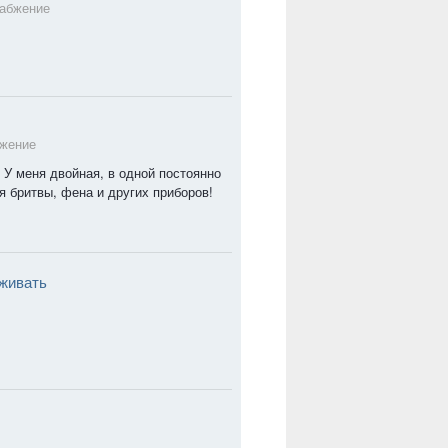
абжение
бжение
 У меня двойная, в одной постоянно
я бритвы, фена и других приборов!
аживать