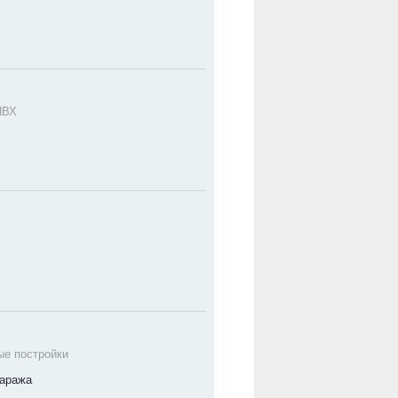
ПВХ
ые постройки
гаража