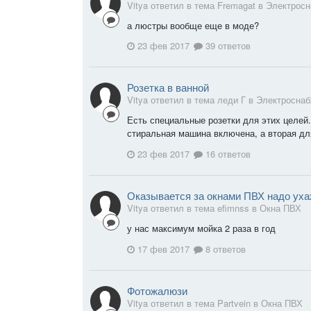
Vitya ответил в тема Fremagat в
Электросн
а люстры вообще еще в моде?
23 фев 2017
39 ответов
Розетка в ванной
Vitya ответил в тема леди Г в
Электросна
Есть специальные розетки для этих целей.
стиральная машина включена, а вторая дл
23 фев 2017
16 ответов
Оказывается за окнами ПВХ надо ух
Vitya ответил в тема efimnss в
Окна ПВХ
у нас максимум мойка 2 раза в год
17 фев 2017
8 ответов
Фотожалюзи
Vitya ответил в тема Partvein в
Окна ПВХ