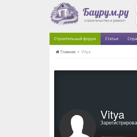
Строительный форум
Статьи
Спра
Главная
Vitya
Vitya
Зарегистриров