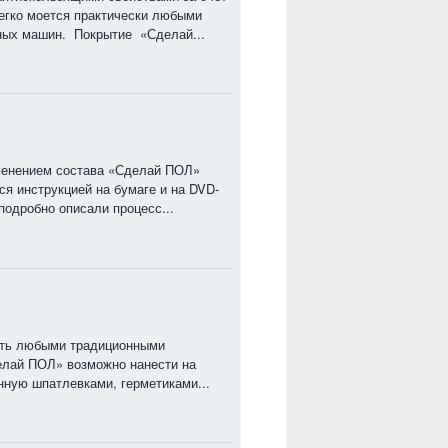
егко моется практически любыми
ных машин. Покрытие «Сделай...
менением состава «Сделай ПОЛ»
я инструкцией на бумаге и на DVD-
подробно описали процесс...
ать любыми традиционными
елай ПОЛ» возможно нанести на
нную шпатлевками, герметиками...