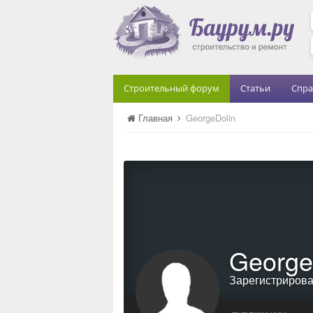
Строительный форум
Статьи
Спра
Главная
GeorgeDolin
George
Зарегистриров