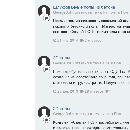
Шлифованные полы из бетона
GeorgeDolin ответил в тема Rambler в
Пол
Предлагаем использовать эпоксидный пол
покрытия бетонного пола. Мы настоятель
состава «Сделай ПОЛ» внимательно ознак
21 янв 2014
7 ответов
3D полы.
GeorgeDolin ответил в тема zina в
Пол
Вам потребуется нанести всего ОДИН сло
создания износостойкого покрытия, при эт
материала и трудозатратах. Полученное п
23 дек 2013
29 ответов
1
3D полы.
GeorgeDolin ответил в тема zina в
Пол
Комплект «Сделай ПОЛ» разработан с уче
и включает все необходимые материалы д