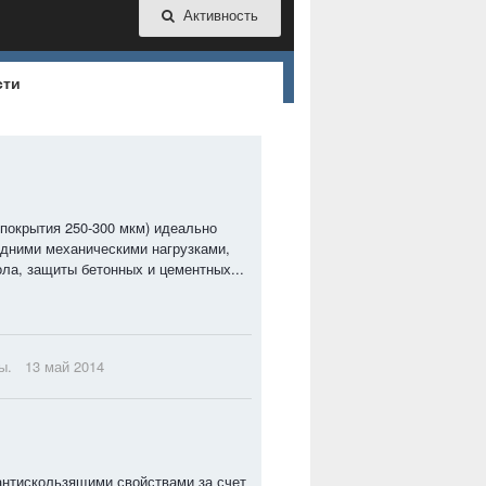
Активность
сти
покрытия 250-300 мкм) идеально
дними механическими нагрузками,
ла, защиты бетонных и цементных...
ы.
13 май 2014
антискользящими свойствами за счет