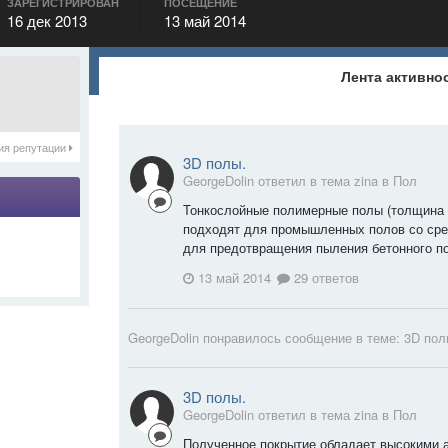
ЗАРЕГИСТРИРОВАН
ПОСЕЩЕНИЕ
16 дек 2013
13 май 2014
Лента активно
ия репутации
3D полы.
GeorgeDolin ответил в тема zina в
Пол
Тонкослойные полимерные полы (толщина 
подходят для промышленных полов со сре
для предотвращения пыления бетонного по
13 май 2014
29 ответов
GeorgeDolin
понравилось сообщение в теме:
3D пол
3D полы.
GeorgeDolin ответил в тема zina в
Пол
Полученное покрытие обладает высокими 