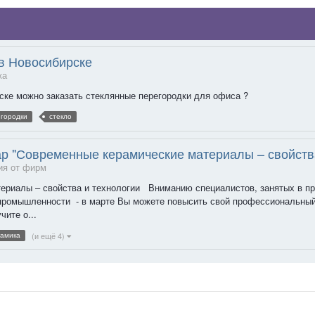
 в Новосибирске
ка
рске можно заказать стеклянные перегородки для офиса ?
егородки
стекло
р "Современные керамические материалы – свойства
ия от фирм
ериалы – свойства и технологии Вниманию специалистов, занятых в пр
 промышленности - в марте Вы можете повысить свой профессиональный
ите о...
(и ещё 4)
рамика