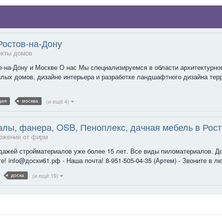
Ростов-на-Дону
екты домов
е-на-Дону и Москве О нас Мы специализируемся в области архитектурн
ых домов, дизайне интерьера и разработке ландшафтного дизайна терр
(и ещё 4)
дия
москва
лы, фанера, OSB, Пеноплекс, дачная мебель в Рост
ожения от фирм
ажей стройматериалов уже более 15 лет. Все виды пиломатериалов. Дос
е! info@доски61.рф - Наша почта! 8-951-505-04-35 (Артем) - Звоните в л
(и ещё 19)
доска