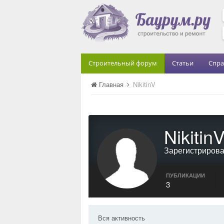
Строительный форум
Статьи
Спра
Главная
NikitinV
Nikitin
Зарегистриров
ПУБЛИКАЦИИ
3
Вся активность