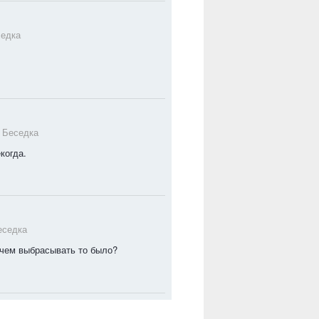
едка
в
Беседка
когда.
еседка
ачем выбрасывать то было?