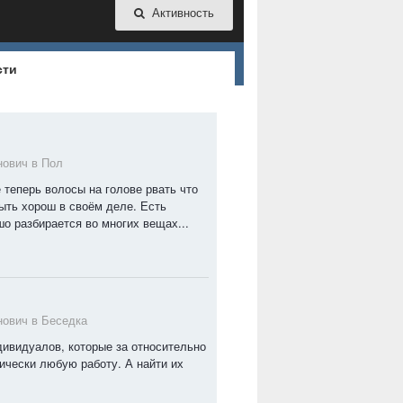
Активность
сти
нович в
Пол
е теперь волосы на голове рвать что
ыть хорош в своём деле. Есть
о разбирается во многих вещах...
нович в
Беседка
дивидуалов, которые за относительно
ически любую работу. А найти их