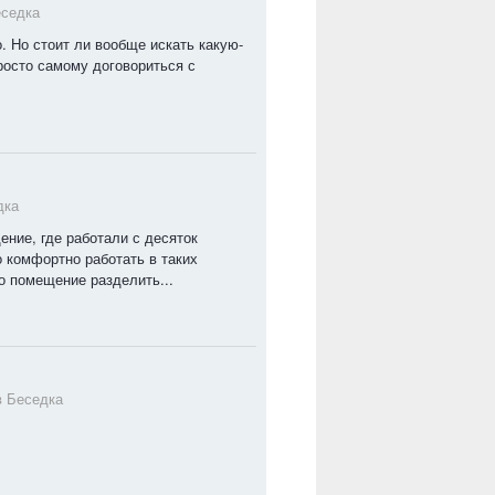
седка
. Но стоит ли вообще искать какую-
росто самому договориться с
дка
ние, где работали с десяток
о комфортно работать в таких
о помещение разделить...
в
Беседка