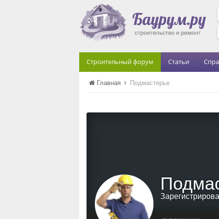
Строительный форум
Статьи
Спра
Главная
Подмастерье
Подма
Зарегистриров