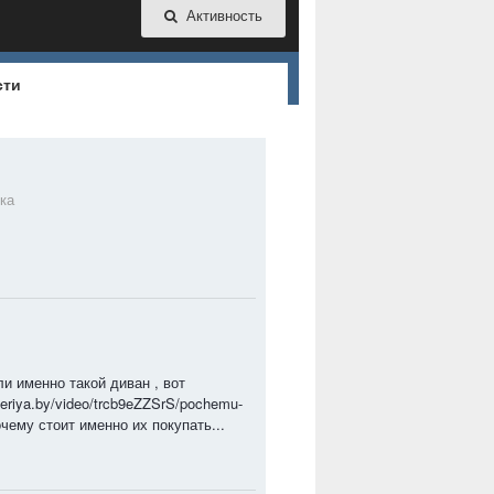
Активность
сти
ка
и именно такой диван , вот
eriya.by/video/trcb9eZZSrS/pochemu-
почему стоит именно их покупать...