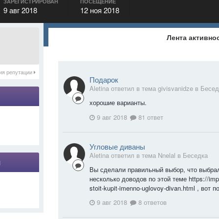
ЗАРЕГИСТРИРОВАН
ПОСЕЩЕНИЕ
9 авг 2018
12 ноя 2018
Лента активно
ия репутации
Подарок
Aletina ответил в тема givisvanidze в
Бесед
хорошие варианты.
9 авг 2018
81 ответ
Угловые диваны
Aletina ответил в тема Nnelal в
Беседка
я
Вы сделали правильный выбор, что выбрал
несколько доводов по этой теме https://imp
stoit-kupit-imenno-uglovoy-divan.html , вот 
9 авг 2018
8 ответов