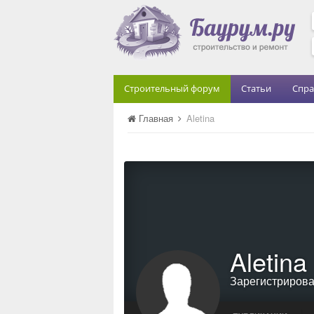
Строительный форум
Статьи
Спра
Главная
Aletina
Aletina
Зарегистриров