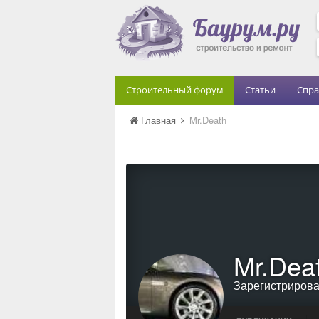
Строительный форум
Статьи
Спра
Главная
Mr.Death
Mr.Dea
Зарегистриров