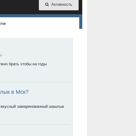
Активность
сти
ки
ужно брать чтобы на годы
лык в Мск?
ть вкусный замаринованный шашлык