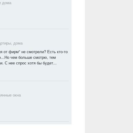
е дома
артиры, дома
я от фирм" не смотрели? Есть кто-то
ю...Но чем больше смотрю, тем
 С нее спрос хотя бы будет...
янные окна