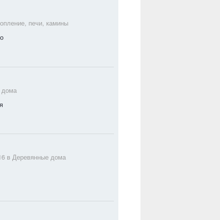
опление, печи, камины
то
 дома
я
16 в
Деревянные дома