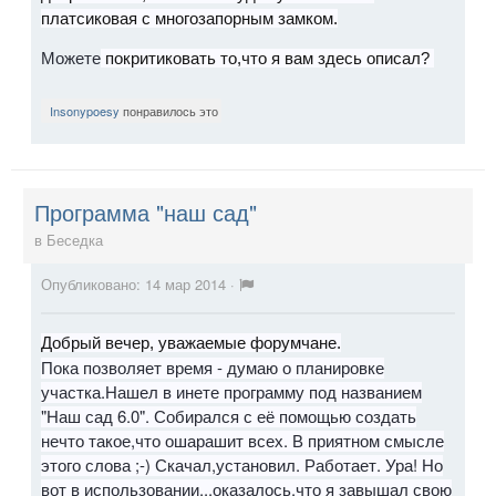
платсиковая с многозапорным замком.
Можете
покритиковать то,что я вам здесь описал?
Insonypoesy
понравилось это
Программа "наш сад"
в
Беседка
Опубликовано:
14 мар 2014
·
Добрый вечер, уважаемые форумчане.
Пока позволяет время - думаю о планировке
участка.Нашел в инете программу под названием
"Наш сад 6.0". Собирался с её помощью создать
нечто такое,что ошарашит всех. В приятном смысле
этого слова ;-) Скачал,установил. Работает. Ура! Но
вот в использовании...оказалось,что я завышал свою