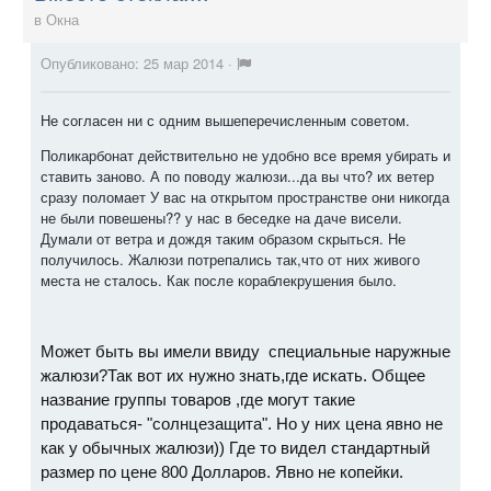
в
Окна
Опубликовано:
25 мар 2014
·
Не согласен ни с одним вышеперечисленным советом.
Поликарбонат действительно не удобно все время убирать и
ставить заново. А по поводу жалюзи...да вы что? их ветер
сразу поломает У вас на открытом пространстве они никогда
не были повешены?? у нас в беседке на даче висели.
Думали от ветра и дождя таким образом скрыться. Не
получилось. Жалюзи потрепались так,что от них живого
места не сталось. Как после кораблекрушения было.
Может быть вы имели ввиду специальные наружные
жалюзи?Так вот их нужно знать,где искать. Общее
название группы товаров ,где могут такие
продаваться- "солнцезащита". Но у них цена явно не
как у обычных жалюзи)) Где то видел стандартный
размер по цене 800 Долларов. Явно не копейки.