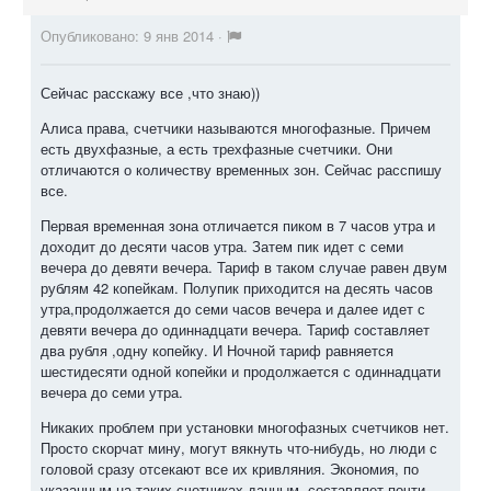
Опубликовано:
9 янв 2014
·
Сейчас расскажу все ,что знаю))
Алиса права, счетчики называются многофазные. Причем
есть двухфазные, а есть трехфазные счетчики. Они
отличаются о количеству временных зон. Сейчас расспишу
все.
Первая временная зона отличается пиком в 7 часов утра и
доходит до десяти часов утра. Затем пик идет с семи
вечера до девяти вечера. Тариф в таком случае равен двум
рублям 42 копейкам. Полупик приходится на десять часов
утра,продолжается до семи часов вечера и далее идет с
девяти вечера до одиннадцати вечера. Тариф составляет
два рубля ,одну копейку. И Ночной тариф равняется
шестидесяти одной копейки и продолжается с одиннадцати
вечера до семи утра.
Никаких проблем при установки многофазных счетчиков нет.
Просто скорчат мину, могут вякнуть что-нибудь, но люди с
головой сразу отсекают все их кривляния. Экономия, по
указанным на таких счетчиках данным, составляет почти