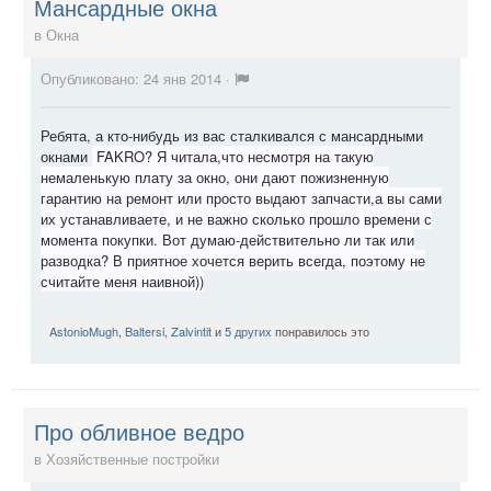
Мансардные окна
в
Окна
Опубликовано:
24 янв 2014
·
Ребята, а кто-нибудь из вас сталкивался с мансардными
окнами
FAKRO? Я читала,что не
смотря
на такую
немаленькую плату за
окно
, они дают пожизненную
гарантию на ремонт или просто выдают запчасти,а вы сами
их устанавливаете, и не важно сколько прошло времени с
момента покупки. Вот думаю-действительно ли так или
разводка? В приятное хочется верить всегда, поэтому не
считайте меня наивной))
AstonioMugh
,
Baltersi
,
Zalvintit
и
5 других
понравилось это
Про обливное ведро
в
Хозяйственные постройки