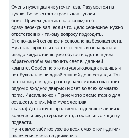
Очень нужен датчик утечки газа. Разумеется на
кухню. Боюсь этого страсть как...упаси
боже. Причем датчик с клапаном,чтобы
сразу перекрывал ,если что. Дело серьезное, нужно
ответственно к такому вопросу подходить.
Это,пожалуй основное и основано на безопасности.
Ну а так...просто из-за то,что лень возвращаться
иногда,когда стоишь уже обутая и одетая в дом
обратно,чтобы выключить свет в дальней
комнате. Особенно это актуально,когда спешишь и
нет буквально ни одной лишней доли секунды. Так
вот,тыркнул в одну розетку пальчиком(а она стоит
рядом с входной дверью) и свет во всех комнатах
погас. Идеально же!) Причем это элементарно для
осуществления. Мне муж электрик
сказал) Достаточно проложить отдельные линии к
холодильнику, стиралки и тп, а остальные к щитку
подвести.
Ну и самое забитое,уже во всех омах стоит-датчик
включения света по движению.