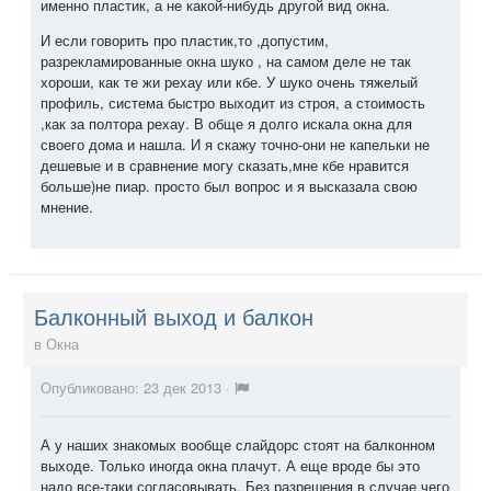
именно пластик, а не какой-нибудь другой вид окна.
И если говорить про пластик,то ,допустим,
разрекламированные окна шуко , на самом деле не так
хороши, как те жи рехау или кбе. У шуко очень тяжелый
профиль, система быстро выходит из строя, а стоимость
,как за полтора рехау. В обще я долго искала окна для
своего дома и нашла. И я скажу точно-они не капельки не
дешевые и в сравнение могу сказать,мне кбе нравится
больше)не пиар. просто был вопрос и я высказала свою
мнение.
Балконный выход и балкон
в
Окна
Опубликовано:
23 дек 2013
·
А у наших знакомых вообще слайдорс стоят на балконном
выходе. Только иногда окна плачут. А еще вроде бы это
надо все-таки согласовывать. Без разрешения в случае чего