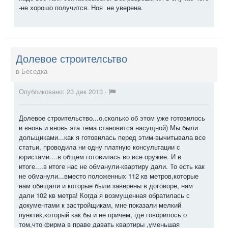
-не хорошо получится. Ноя не уверена.
Долевое строителсьтво
в
Беседка
Опубликовано:
23 дек 2013
·
Долевое строительство...о,сколько об этом уже готовилось
и вновь и вновь эта тема становится насущной) Мы были
дольщиками...как я готовилась перед этим-вычитывала все
статьи, проводила ни одну платную консультации с
юристами....в общем готовилась во все оружие. И в
итоге....в итоге нас не обманули-квартиру дали. То есть как
не обманули...вместо положенных 112 кв метров,которые
нам обещали и которые были заверены в договоре, нам
дали 102 кв метра! Когда я возмущенная обратилась с
документами к застройщикам, мне показали мелкий
пунктик,который как бы и не причем, где говорилось о
том,что фирма в праве давать квартиры ,уменьшая