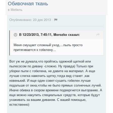
Обивочная ткань
в
Мебель
Опубликовано:
23 дек 2013
·
В 12/23/2013, 7:45:11, Morozko сказал:
Меня смущает сложный уход....пыль просто
притягивается к гобелену...
Вот уж не думала,что пройтись одежной щеткой или
пылесосом по дивану -сложно. Ну правда) Только при
уборки пыли с гобелена, не давите на материал. А еще
лучше слегка намочить щетку,тогда вид станет ,как
новенький. И еще один совет-сушить гобелен лучше
подальше от окна,чтобы не было прямых солнечных лучей.
Иначе обивка в скором времени подвергнется выгоранию. А
еще можно накупить специальных средств, которые будут
ухаживать за вашим диваном. С вашей помощью,
естественно)