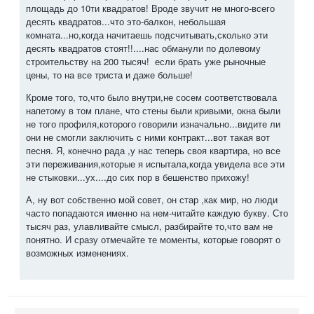
площадь до 10ти квадратов! Вроде звучит не много-всего
десять квадратов...что это-балкон, небольшая
комната...но,когда начитаешь подсчитывать,сколько эти
десять квадратов стоят!!....нас обманули по долевому
строительству на 200 тысяч! если брать уже рыночные
цены, то на все триста и даже больше!
Кроме того, то,что было внутри,не сосем соответствовала
напетому в том плане, что стены были кривыми, окна были
не того профиля,которого говорили изначально...видите ли
они не смогли заключить с ними контракт...вот такая вот
песня. Я, конечно рада ,у нас теперь своя квартира, но все
эти переживания,которые я испытала,когда увидела все эти
не стыковки...ух....до сих пор в бешенство прихожу!
А, ну вот собственно мой совет, он стар ,как мир, но люди
часто попадаются именно на нем-читайте каждую букву. Сто
тысяч раз, улавливайте смысл, разбирайте то,что вам не
понятно. И сразу отмечайте те моменты, которые говорят о
возможных изменениях.