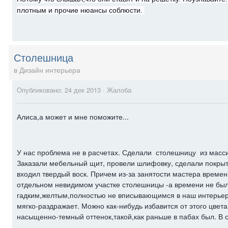
плотным и прочие нюансы соблюсти.
Столешница
в
Дизайн интерьера
Опубликовано:
24 дек 2013
·
Жалоба
Алиса,а может и мне поможите...
У нас проблема не в расчетах. Сделали
столешницу из масси
Заказали мебельный щит, провели шлифовку, сделали покрыти
входил твердый воск. Причем из-за занятости мастера времен
отдельном невидимом участке столешницы -а времени не было
гадким,желтым,полностью не вписывающимся в наш интерьер.
мягко-раздражает. Можно как-нибудь избавится от этого цвет
насыщенно-темный оттенок,такой,как раньше в пабах был. В 