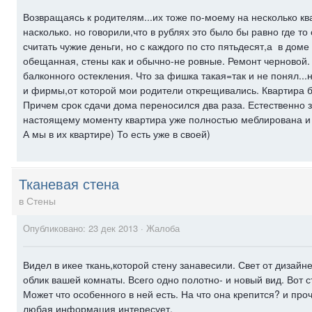
Возвращаясь к родителям...их тоже по-моему на несколько к
насколько. но говорили,что в рублях это было бы равно где т
считать чужие деньги, но с каждого по сто пятьдесят,а в доме
обещанная, стены как и обычно-не ровные. Ремонт черновой.
балконного остекления. Что за фишка такая=так и не понял..
и фирмы,от которой мои родители открещивались. Квартира б
Причем срок сдачи дома переносился два раза. Естественно з
настоящему моменту квартира уже полностью меблирована и 
А мы в их квартире) То есть уже в своей)
Тканевая стена
в
Стены
Опубликовано:
23 дек 2013
·
Жалоба
Видел в икее ткань,которой стену занавесили. Свет от дизайне
облик вашей комнаты. Всего одно полотно- и новый вид. Вот с
Может что особенного в ней есть. На что она крепится? и проч
любая информация интересует.