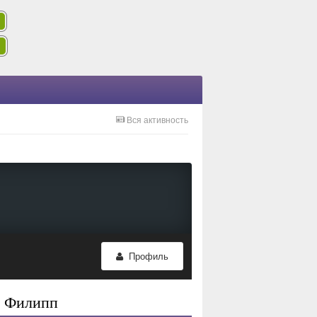
Вся активность
Профиль
м Филипп