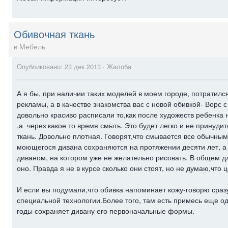
Обивочная ткань
в
Мебель
Опубликовано:
23 дек 2013
·
Жалоба
А я бы, при наличии таких моделей в моем городе, потратился
рекламы, а в качестве знакомства вас с новой обивкой- Ворс с
довольно красиво расписали то,как после художеств ребенка 
,а через какое то время смыть. Это будет легко и не прину
ткань. Довольно плотная. Говорят,что смывается все обычны
моющегося дивана сохраняются на протяжении десяти лет, а 
диваном, на котором уже не желательно рисовать. В общем дл
оно. Правда я не в курсе сколько они стоят, но не думаю,что
И если вы подумали,что обивка напоминает кожу-говорю сразу
специальной технологии.Более того, там есть примесь еще од
годы сохраняет дивану его первоначальные формы.