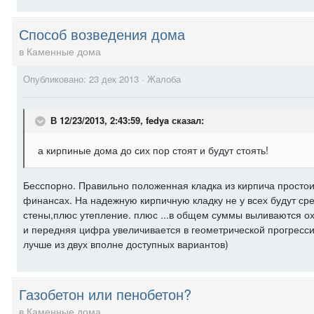
Способ возведения дома
в
Каменные дома
Опубликовано:
23 дек 2013
·
Жалоба
В 12/23/2013, 2:43:59, fedya сказал:
а кирпиные дома до сих пор стоят и будут стоять!
Бесспорно. Правильно положенная кладка из кирпича простоит
финансах. На надежную кирпичную кладку не у всех будут сре
стены,плюс утепление. плюс ...в общем суммы выливаются ох
и передняя цифра увеличивается в геометрической прогресси
лучше из двух вполне доступных вариантов)
Газобетон или пенобетон?
в
Каменные дома