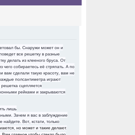
ветовал бы. Снаружи может он и
 поведет все решетку в разные
ку делать из клееного бруса. От
з чего собираетесь её стряпать. А по
ни вам сделали такую красоту, вам не
 каждые полсантиметра играют
е решетка сцепляется
оконными рейками и закрываются
ить лишь
ьными. Зачем я вас в заблуждение
 найдите. Вот, кстати, только
аются, но может и такие делают.
. Вам главное чтобы стекло было