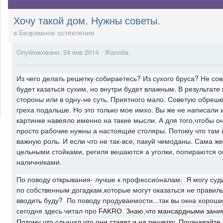
Хочу такой дом. Нужны советы.
в
Безрамное остекление
Опубликовано:
24 янв 2014
·
Жалоба
Из чего делать решетку собираетесь? Из сухого бруса? Не со
будет казаться сухим, но внутри будет влажным. В результате
стороны или в одну-не суть. Приятного мало. Советую обрешет
греха подальше. Но это только мое имхо. Вы же не написали и
картинке навеяло именно на такие мысли. А для того,чтобы о
просто рабочие нужны а настоящие столяры. Потому что там
важную роль. И если что не так-все, пакуй чемоданы. Сама ж
цельными стойками, региля вешаются а уголки, попираются 
наличниками.
По поводу открывания- лучше к профессионалам. Я могу суд
по собственным догадкам,которые могут оказаться не правил
вводить буду? По поводу продуваемости...так вы окна хорошие
сегодня здесь читал про
FAKRO. Знаю,что мансардными заним
Потому что слышал,что они ставят и на решетку. Поузнавайте