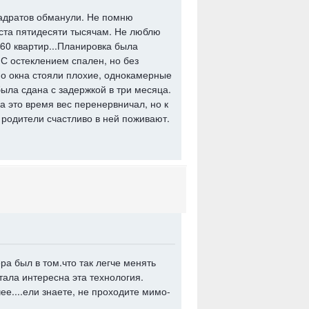
вадратов обманули. Не помню
о ста пятидесяти тысячам. Не люблю
 60 квартир...Планировка была
 С остеклением спален, но без
.но окна стояли плохие, однокамерные
ыла сдана с задержкой в три месяца.
а это время вес перенервничал, но к
родители счастливо в ней поживают.
ра был в том.что так легче менять
тала интересна эта технология.
ее....ели знаете, не проходите мимо-