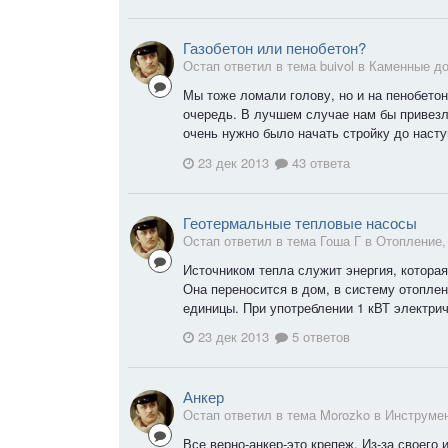
Газобетон или пенобетон?
Остап ответил в тема buivol в
Каменные д
Мы тоже ломали голову, но и на пенобетон
очередь. В лучшем случае нам бы привезл
очень нужно было начать стройку до насту
23 дек 2013
43 ответа
Геотермальные тепловые насосы
Остап ответил в тема Гоша Г в
Отопление,
Источником тепла служит энергия, котора
Она переносится в дом, в систему отопле
единицы. При употреблении 1 кВТ электрич
23 дек 2013
5 ответов
Анкер
Остап ответил в тема Morozko в
Инструмен
Все верно-анкер-это крепеж. Из-за своего