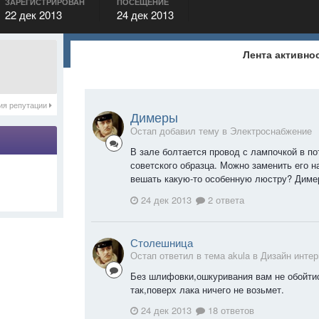
ЗАРЕГИСТРИРОВАН
ПОСЕЩЕНИЕ
22 дек 2013
24 дек 2013
Лента активно
ия репутации
Димеры
Остап добавил тему в
Электроснабжение
В зале болтается провод с лампочкой в п
советского образца. Можно заменить его 
вешать какую-то особенную люстру? Димер
24 дек 2013
2 ответа
Столешница
Остап ответил в тема akula в
Дизайн интер
Без шлифовки,ошкуривания вам не обойтис
так,поверх лака ничего не возьмет.
24 дек 2013
18 ответов