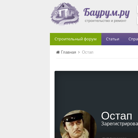
Строительный форум
Статьи
Спра
Главная
Остап
Остап
Зарегистриров