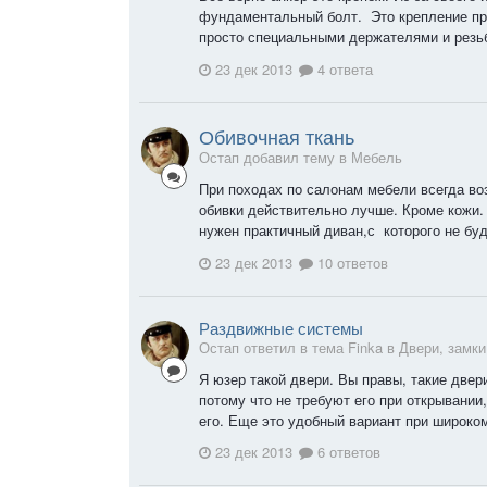
фундаментальный болт. Это крепление пр
просто специальными держателями и резьб
23 дек 2013
4 ответа
Обивочная ткань
Остап добавил тему в
Мебель
При походах по салонам мебели всегда во
обивки действительно лучше. Кроме кожи.
нужен практичный диван,с которого не буд
23 дек 2013
10 ответов
Раздвижные системы
Остап ответил в тема Finka в
Двери, замки
Я юзер такой двери. Вы правы, такие двер
потому что не требуют его при открывании
его. Еще это удобный вариант при широком 
23 дек 2013
6 ответов