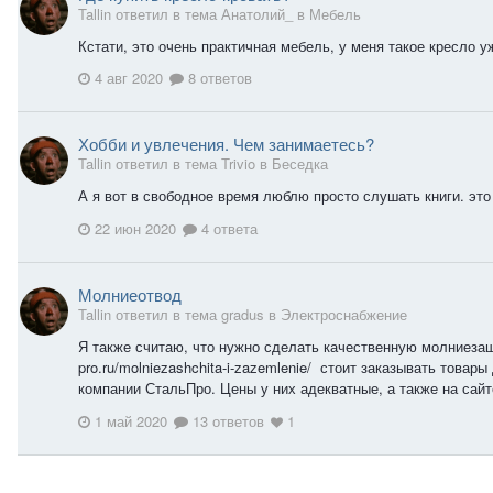
Tallin ответил в тема Анатолий_ в
Мебель
Кстати, это очень практичная мебель, у меня такое кресло у
4 авг 2020
8 ответов
Хобби и увлечения. Чем занимаетесь?
Tallin ответил в тема Trivio в
Беседка
А я вот в свободное время люблю просто слушать книги. это
22 июн 2020
4 ответа
Молниеотвод
Tallin ответил в тема gradus в
Электроснабжение
Я также считаю, что нужно сделать качественную молниезащит
pro.ru/molniezashchita-i-zazemlenie/ стоит заказывать това
компании СтальПро. Цены у них адекватные, а также на сайте
1 май 2020
13 ответов
1