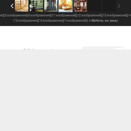
ия][3:изображения][4:изображения][11:изображений][12:изображений][13:изображений][1
[*3:изображения][*4:изображения][?:изображений]} в
Мебель на заказ
Войдите, чтобы подписаться
Подписчики
0
s