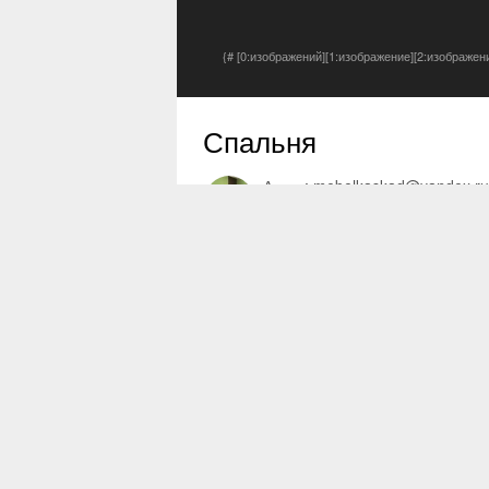
{# [0:изображений][1:изображение][2:изображен
Спальня
Автор:
mebelkaskad@yandex.ru
27 дек 2017
0 просмотров
Другие изображения автора
Жалоба на изображение
Отзыв пользователя
0
0 комментариев
0
Comment
Нет отзывов для отображения.