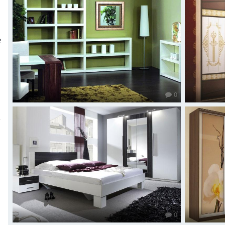
,
2
0
0