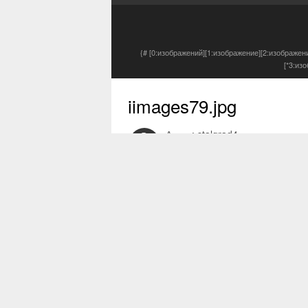
{# [0:изображений][1:изображение][2:изображен
[*3:из
iimages79.jpg
Автор:
stalgrad4
13 дек 2017
0 просмотров
Другие изображения автора
Жалоба на изображение
Отзыв пользователя