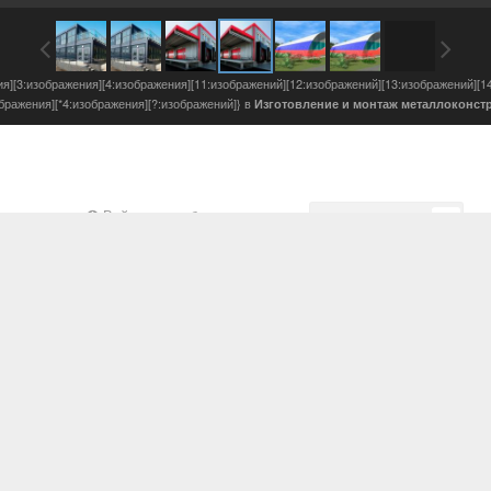
ия][3:изображения][4:изображения][11:изображений][12:изображений][13:изображений][1
ображения][*4:изображения][?:изображений]} в
Изготовление и монтаж металлоконст
Войдите, чтобы подписаться
Подписчики
0