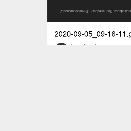
{# [0:изображений][1:изображение][2:изображен
2020-09-05_09-16-11
.
Автор:
Sergej
5 сен 2020
0 просмотров
Другие изображения автора
Жалоба на изображение
Отзыв пользователя
0
0 комментариев
0
Comment
Нет отзывов для отображения.