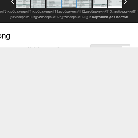
ия][3:изображения][4:изображения][11:изображений][12:изображений][13:изображений][1
[*3:изображения][*4:изображения][?:изображений]} в
Картинки для постов
png
Войдите, чтобы подписаться
Подписчики
1
s