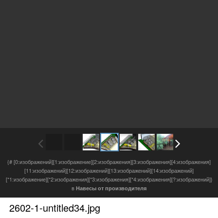
{# [0:изображений][1:изображение][2:изображения][3:изображения][4:изображения]
[11:изображений][12:изображений][13:изображений][14:изображений]
[*1:изображение][*2:изображения][*3:изображения][*4:изображения][?:изображений]}
в
Навесы от производителя
2602-1-untitled34.j
pg