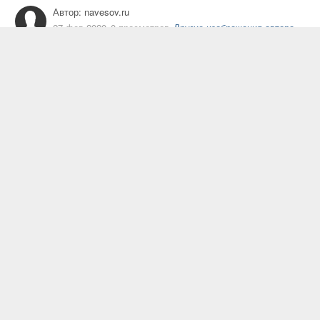
Автор:
navesov.ru
27 фев 2020
0 просмотров
Другие изображения автора
Проект навеса
Жалоба на изображение
Подписчики
0
ИЗ АЛЬБОМА
Навесы от производителя
16 изображений
0 комментариев
ИНФОРМАЦИЯ О ФОТОГРАФИИ
Просмотреть EXIF информацию фото