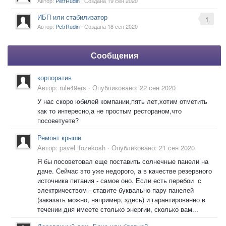
Автор:
PetrRudin
· Создана
19 сен 2020
ИБП или стабилизатор
1
Автор:
PetrRudin
· Создана
18 сен 2020
Сообщения
корпоратив
Автор:
rule49ers
·
Опубликовано:
22 сен 2020
У нас скоро юбилей компании,пять лет,хотим отметить
как то интересно,а не простым рестораном,что
посоветуете?
Ремонт крыши
Автор:
pavel_fozekosh
·
Опубликовано:
21 сен 2020
Я бы посоветовал еще поставить солнечные панели на
даче. Сейчас это уже недорого, а в качестве резервного
источника питания - самое оно. Если есть перебои с
электричеством - ставите буквально пару панелей
(заказать можно, например, здесь) и гарантированно в
течении дня имеете столько энергии, сколько вам...