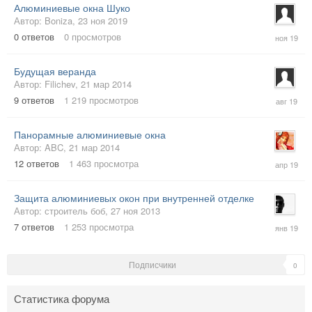
Алюминиевые окна Шуко
Автор:
Boniza
,
23 ноя 2019
23
0
ответов
0
просмотров
ноя
2019
Будущая веранда
Автор:
Filichev
,
21 мар 2014
22
9
ответов
1 219
просмотров
авг
2019
Панорамные алюминиевые окна
Автор:
ABC
,
21 мар 2014
11
12
ответов
1 463
просмотра
апр
2019
Защита алюминиевых окон при внутренней отделке
Автор:
строитель боб
,
27 ноя 2013
21
7
ответов
1 253
просмотра
янв
2019
Подписчики
0
Статистика форума