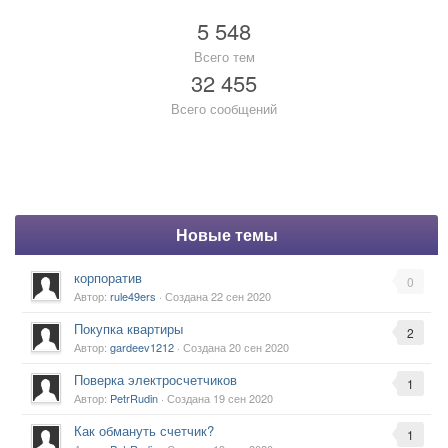
5 548
Всего тем
32 455
Всего сообщений
Новые темы
корпоратив
0
Автор:
rule49ers
· Создана
22 сен 2020
Покупка квартиры
2
Автор:
gardeev1212
· Создана
20 сен 2020
Поверка электросчетчиков
1
Автор:
PetrRudin
· Создана
19 сен 2020
Как обмануть счетчик?
1