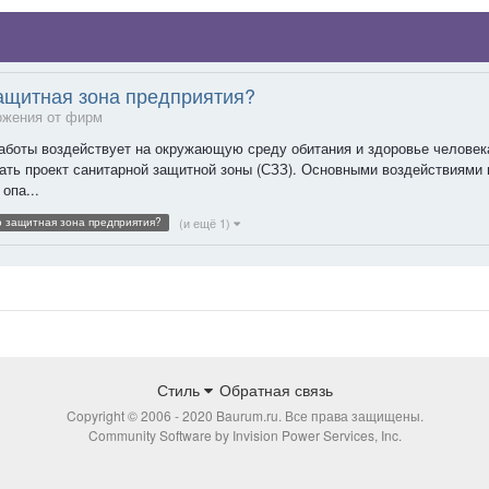
защитная зона предприятия?
жения от фирм
аботы воздействует на окружающую среду обитания и здоровье человека
вать проект санитарной защитной зоны (СЗЗ). Основными воздействиями
опа...
(и ещё 1)
 защитная зона предприятия?
Стиль
Обратная связь
Copyright © 2006 - 2020 Baurum.ru. Все права защищены.
Community Software by Invision Power Services, Inc.