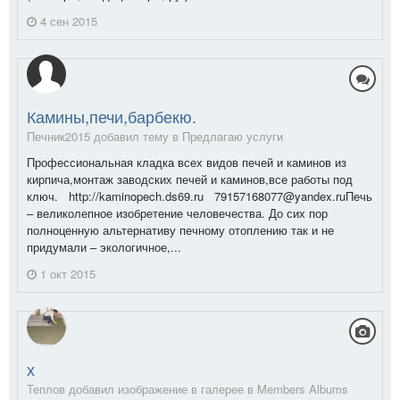
4 сен 2015
Камины,печи,барбекю.
Печник2015 добавил тему в
Предлагаю услуги
Профессиональная кладка всех видов печей и каминов из
кирпича,монтаж заводских печей и каминов,все работы под
ключ. http://kaminopech.ds69.ru 79157168077@yandex.ruПечь
– великолепное изобретение человечества. До сих пор
полноценную альтернативу печному отоплению так и не
придумали – экологичное,...
1 окт 2015
х
Теплов добавил изображение в галерее в
Members Albums