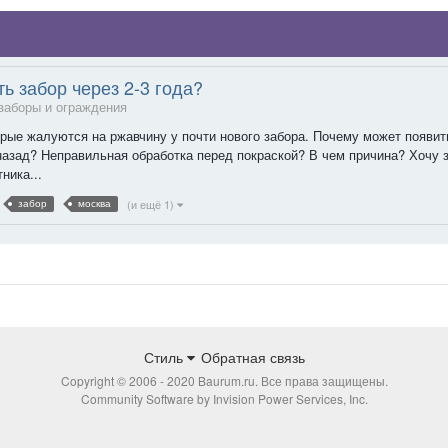
ь забор через 2-3 года?
 заборы и ограждения
орые жалуются на ржавчину у почти нового забора. Почему может появит
назад? Неправильная обработка перед покраской? В чем причина? Хочу 
ника...
(и ещё 1)
забор
москва
Стиль
Обратная связь
Copyright © 2006 - 2020 Baurum.ru. Все права защищены.
Community Software by Invision Power Services, Inc.