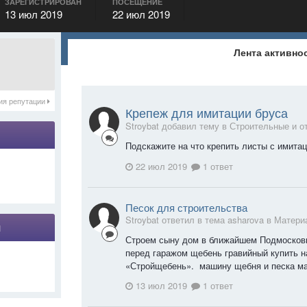
ЗАРЕГИСТРИРОВАН
ПОСЕЩЕНИЕ
13 июл 2019
22 июл 2019
Лента активно
ия репутации
Крепеж для имитации бруса
Stroybat добавил тему в
Строительные и о
Подскажите на что крепить листы с имита
22 июл 2019
1 ответ
Песок для строительства
Stroybat ответил в тема asharova в
Матери
я
Строем сыну дом в ближайшем Подмосковь
перед гаражом щебень гравийный купить н
«Стройщебень». машину щебня и песка маш
13 июл 2019
1 ответ