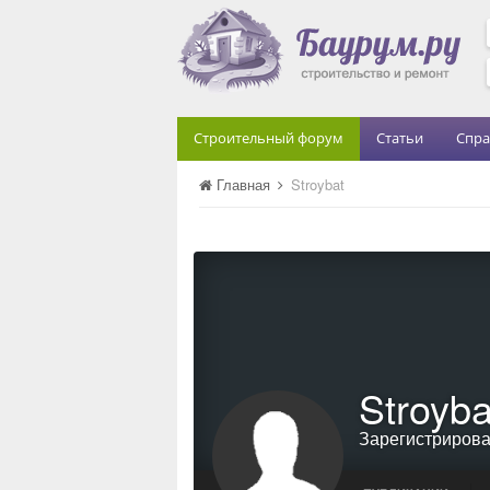
Строительный форум
Статьи
Спра
Главная
Stroybat
Stroyba
Зарегистриров