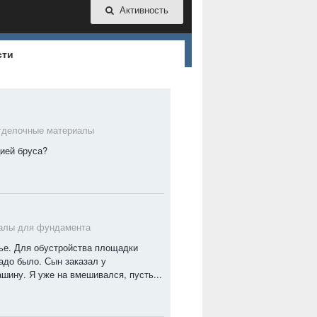
Активность
сти
тделочные материалы
цией бруса?
алы для фундамента
е. Для обустройства площадки
адо было. Сын заказал у
ину. Я уже на вмешивался, пусть...