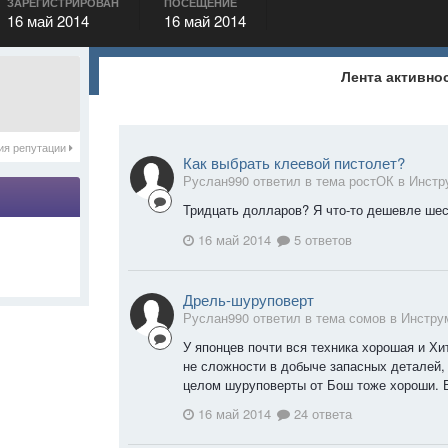
ЗАРЕГИСТРИРОВАН
ПОСЕЩЕНИЕ
16 май 2014
16 май 2014
Лента активно
ия репутации
Как выбрать клеевой пистолет?
Руслан990 ответил в тема ростОК в
Инстр
Тридцать долларов? Я что-то дешевле шес
16 май 2014
5 ответов
Дрель-шуруповерт
Руслан990 ответил в тема сомов в
Инстру
У японцев почти вся техника хорошая и Хи
не сложности в добыче запасных деталей,
целом шуруповерты от Бош тоже хороши. В 
16 май 2014
24 ответа