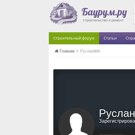
Строительный форум
Статьи
Спра
Главная
Руслан990
Русла
Зарегистриров