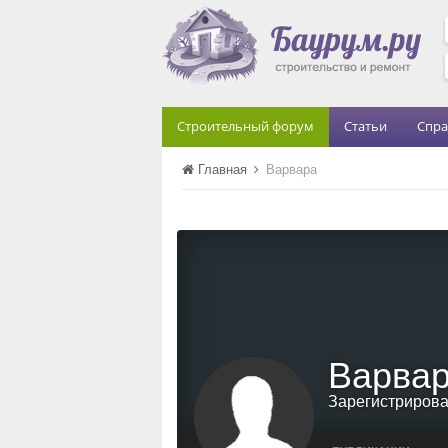
Строительный форум
Статьи
Спра
Главная
Варвара
Варва
Зарегистриров