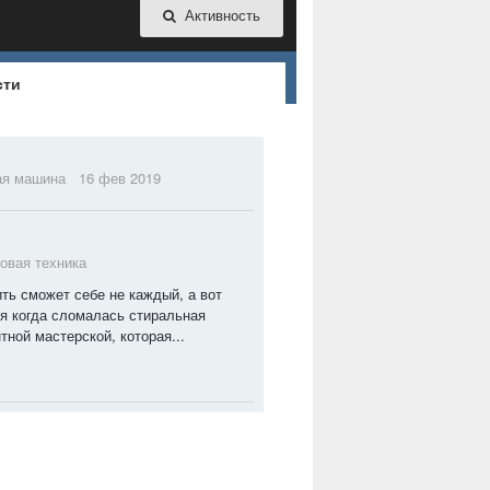
Активность
сти
ая машина
16 фев 2019
овая техника
ь сможет себе не каждый, а вот
ня когда сломалась стиральная
ной мастерской, которая...