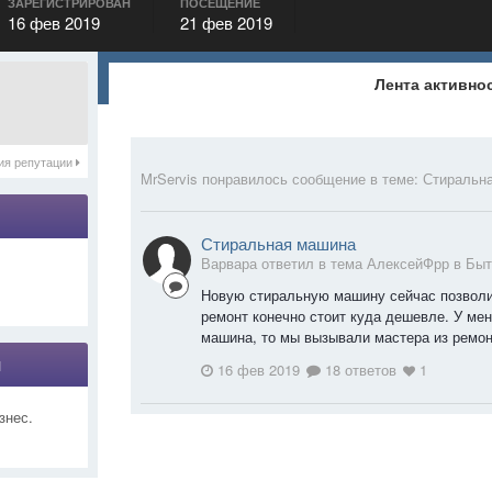
ЗАРЕГИСТРИРОВАН
ПОСЕЩЕНИЕ
16 фев 2019
21 фев 2019
Лента активно
ия репутации
MrServis
понравилось сообщение в теме:
Стиральн
Стиральная машина
Варвара ответил в тема АлексейФрр в
Быт
Новую стиральную машину сейчас позволит
ремонт конечно стоит куда дешевле. У ме
машина, то мы вызывали мастера из ремонт
я
16 фев 2019
18 ответов
1
знес.