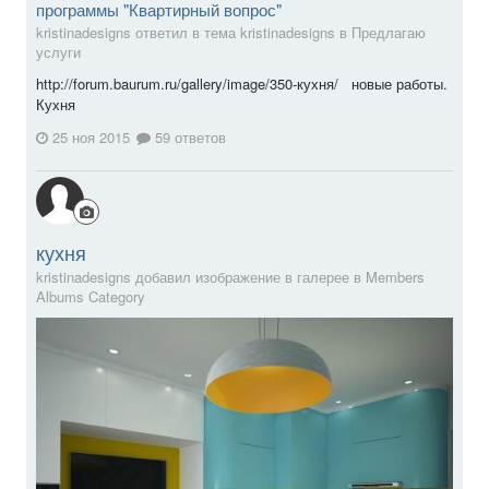
программы "Квартирный вопрос"
kristinadesigns ответил в тема kristinadesigns в
Предлагаю
услуги
http://forum.baurum.ru/gallery/image/350-кухня/ новые работы.
Кухня
25 ноя 2015
59 ответов
кухня
kristinadesigns добавил изображение в галерее в
Members
Albums Category