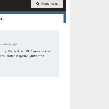
Активность
сти
н интерьера
http://bit.ly/2nocGlX Сделали все
ята, замер и дизайн делается