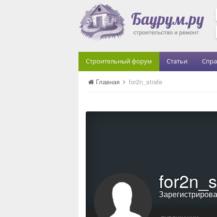
Строительный форум
Статьи
Спра
Главная
for2n_strafe
for2n_s
Зарегистриров