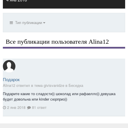
Тип публикации
Все публикации пользователя Alina12
Подарок
Alina12 ответил в тема givisvanidze в
Беседка
Подарите какие то сладости)) шоколад или рафаелло)) девушка
будет довольна или kinder сюрприз))
2 янв 2018
81 ответ