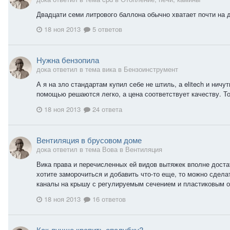
Двадцати семи литрового баллона обычно хватает почти на 
18 ноя 2013
5 ответов
Нужна бензопила
дока ответил в тема вика в
Бензоинструмент
А я на зло стандартам купил себе не штиль, а elitech и нич
помощью решаются легко, а цена соответствует качеству. То
18 ноя 2013
24 ответа
Вентиляция в брусовом доме
дока ответил в тема Вова в
Вентиляция
Вика права и перечисленных ей видов вытяжек вполне дост
хотите заморочиться и добавить что-то еще, то можно сде
каналы на крышу с регулируемым сечением и пластиковым 
18 ноя 2013
16 ответов
Как лучше крепить опалубку?