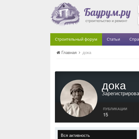
Строительный форум
Статьи
Спра
Главная
дока
дока
Зарегистриров
ПУБЛИКАЦИИ
15
Вся активность