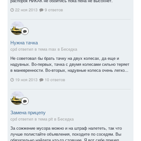
распорок НИКАК не обойтись пока пена не высохнет.
22 ноя 2013
9 ответов
Нужна тачка
cpd ответил в тема max в
Беседка
Не советовал бы брать тачку на двух колесах, да еще и
надувных. Во-первых, тачка с двумя колесами сильно теряет
в маневренности. Во-вторых, надувные колеса очень легко...
19 ноя 2013
10 ответов
Замена прицепу
cpd ответил в тема pit в
Беседка
За сожжение мусора можно и на штраф налететь, так что
лучше полистайте объявления, походите по соседям. Вы
обязательно найдете что-то стоящее. Я вот себе прицеп...