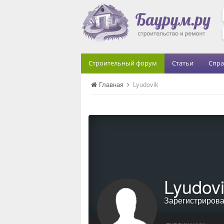
Строительный форум
Статьи
Спра
Главная
Lyudovik
Lyudov
Зарегистриров