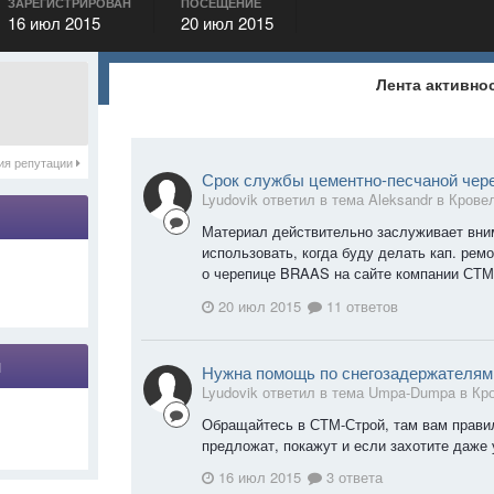
ЗАРЕГИСТРИРОВАН
ПОСЕЩЕНИЕ
16 июл 2015
20 июл 2015
Лента активно
ия репутации
Срок службы цементно-песчаной че
Lyudovik ответил в тема Aleksandr в
Крове
Материал действительно заслуживает вни
использовать, когда буду делать кап. рем
о черепице BRAAS на сайте компании СТМ
20 июл 2015
11 ответов
я
Нужна помощь по снегозадержателям!
Lyudovik ответил в тема Umpa-Dumpa в
Кр
Обращайтесь в СТМ-Строй, там вам правил
предложат, покажут и если захотите даже 
16 июл 2015
3 ответа