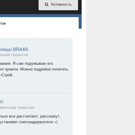
Активность
сти
репицы BRAAS
льные покрытия
мания. Я сам подумываю его
онт кровли. Можно подробно почитать
-Строй.
!!
овельные покрытия
ьно все рассчитают, расскажут,
установят снегозадержатели =)