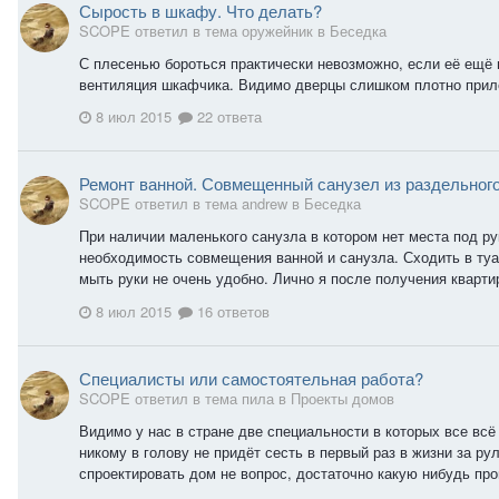
Сырость в шкафу. Что делать?
SCOPE ответил в тема оружейник в
Беседка
С плесенью бороться практически невозможно, если её ещё н
вентиляция шкафчика. Видимо дверцы слишком плотно приле
8 июл 2015
22 ответа
Ремонт ванной. Совмещенный санузел из раздельног
SCOPE ответил в тема andrew в
Беседка
При наличии маленького санузла в котором нет места под р
необходимость совмещения ванной и санузла. Сходить в туа
мыть руки не очень удобно. Лично я после получения кварти
8 июл 2015
16 ответов
Специалисты или самостоятельная работа?
SCOPE ответил в тема пила в
Проекты домов
Видимо у нас в стране две специальности в которых все всё
никому в голову не придёт сесть в первый раз в жизни за рул
спроектировать дом не вопрос, достаточно какую нибудь про