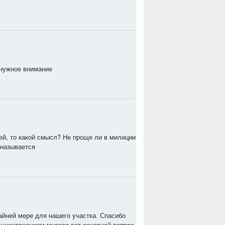
 нужное внимание
ей, то какой смысл? Не проще ли в милиции
 называется
айней мере для нашего участка. Спасибо
с уничтожением мусора вот основной вопрос