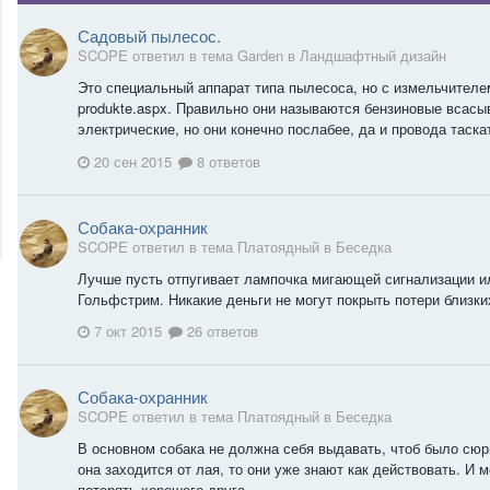
Садовый пылесос.
SCOPE ответил в тема Garden в
Ландшафтный дизайн
Это специальный аппарат типа пылесоса, но с измельчителем. 
produkte.aspx. Правильно они называются бензиновые всас
электрические, но они конечно послабее, да и провода таска
20 сен 2015
8 ответов
Собака-охранник
SCOPE ответил в тема Платоядный в
Беседка
Лучше пусть отпугивает лампочка мигающей сигнализации ил
Гольфстрим. Никакие деньги не могут покрыть потери близких и
7 окт 2015
26 ответов
Собака-охранник
SCOPE ответил в тема Платоядный в
Беседка
В основном собака не должна себя выдавать, чтоб было сюр
она заходится от лая, то они уже знают как действовать. И 
потерять хорошего друга.