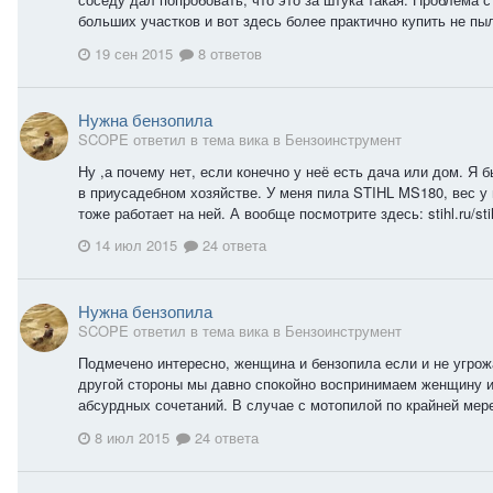
больших участков и вот здесь более практично купить не пыл
19 сен 2015
8 ответов
Нужна бензопила
SCOPE ответил в тема вика в
Бензоинструмент
Ну ,а почему нет, если конечно у неё есть дача или дом. Я
в приусадебном хозяйстве. У меня пила STIHL MS180, вес у н
тоже работает на ней. А вообще посмотрите здесь: stihl.ru/stih
14 июл 2015
24 ответа
Нужна бензопила
SCOPE ответил в тема вика в
Бензоинструмент
Подмечено интересно, женщина и бензопила если и не угрож
другой стороны мы давно спокойно воспринимаем женщину и
абсурдных сочетаний. В случае с мотопилой по крайней мере
8 июл 2015
24 ответа