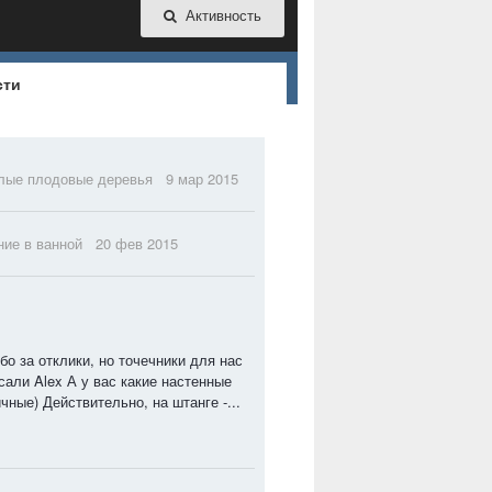
Активность
сти
лые плодовые деревья
9 мар 2015
ие в ванной
20 фев 2015
ибо за отклики, но точечники для нас
сали Alex А у вас какие настенные
ные) Действительно, на штанге -...