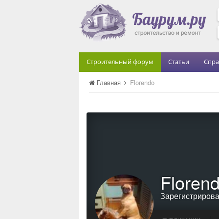
Строительный форум
Статьи
Спра
Главная
Florendo
Floren
Зарегистриров