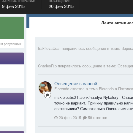
ЗАРЕГИСТРИРОВАН
ПОСЕЩЕНИЕ
9 фев 2015
20 фев 2015
Лента активно
ия репутации
IraklievaUda.
понравилось сообщение в теме:
Взрос
CharlesRip
понравилось сообщение в теме:
Освещен
Освещение в ванной
Florendo ответил в тема Florendo в
Потолок
msk-electro21 alenkina.olya Nykalery Спас
я
точно не вариант. Причину правильно напи
светильники? Симпатюлька Очень симпатич
20 фев 2015
58 ответов