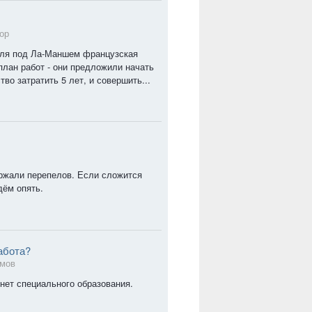
ор
неля под Ла-Маншем французская
план работ - они предложили начать
тво затратить 5 лет, и совершить...
ержали перепелов. Если сложится
дём опять.
абота?
омов
нет специального образования.