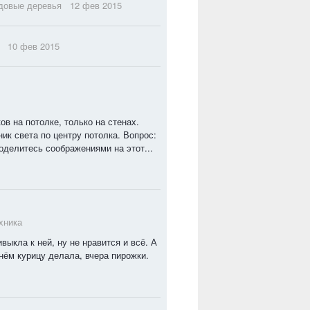
довые деревья
12 фев 2015
10 фев 2015
ов на потолке, только на стенах.
ик света по центру потолка. Вопрос:
оделитесь соображениями на этот...
хника
выкла к ней, ну не нравится и всё. А
нём курицу делала, вчера пирожки.