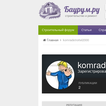
Строительный форум
Статьи
Спра
Главная
komradstroitel2000
komrads
Зарегистриров
ПУБЛИКАЦИИ
2
РЕПУТАЦИЯ