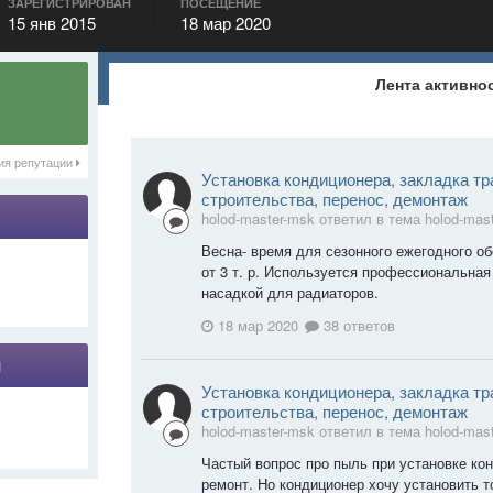
ЗАРЕГИСТРИРОВАН
ПОСЕЩЕНИЕ
15 янв 2015
18 мар 2020
Лента активно
ия репутации
Установка кондиционера, закладка тр
строительства, перенос, демонтаж
holod-master-msk ответил в тема holod-mas
Весна- время для сезонного ежегодного о
от 3 т. р. Используется профессиональная
насадкой для радиаторов.
18 мар 2020
38 ответов
я
Установка кондиционера, закладка тр
строительства, перенос, демонтаж
holod-master-msk ответил в тема holod-mas
Частый вопрос про пыль при установке ко
ремонт. Но кондиционер хочу установить т