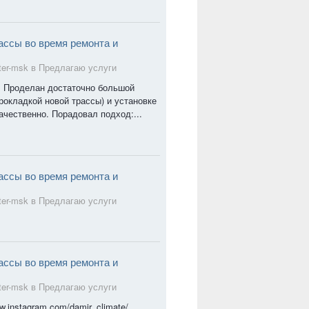
ассы во время ремонта и
ter-msk в
Предлагаю услуги
ь. Проделан достаточно большой
прокладкой новой трассы) и установке
ачественно. Порадовал подход:...
ассы во время ремонта и
ter-msk в
Предлагаю услуги
ассы во время ремонта и
ter-msk в
Предлагаю услуги
.instagram.com/damir_climate/