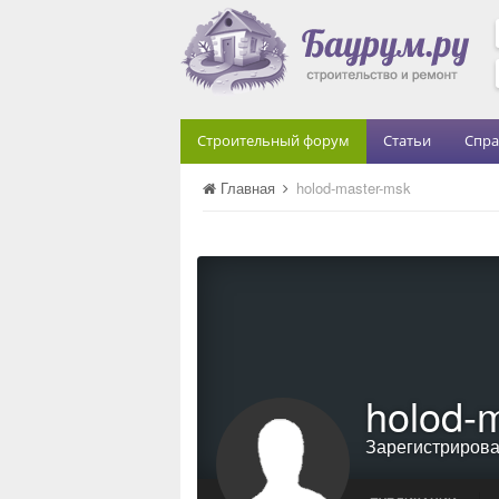
Строительный форум
Статьи
Спра
Главная
holod-master-msk
holod-
Зарегистриров