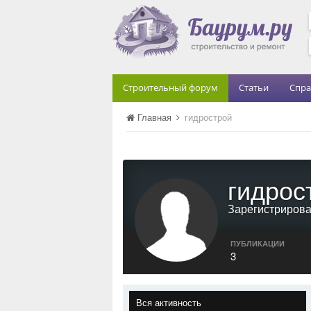
Строительный форум
Статьи
Спра
Главная
гидрострой
гидрос
Зарегистриров
ПУБЛИКАЦИИ
3
Вся активность