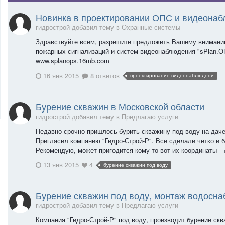
Новинка в проектировании ОПС и видеона
гидрострой добавил тему в
Охранные системы
Здравствуйте всем, разрешите предложить Вашему внимани
пожарных сигнализаций и систем видеонаблюдения "sPlan.ОПС
www.splanops.16mb.com
16 янв 2015
8 ответов
проектирование видеонаблюдени
Бурение скважин в Московской области
гидрострой добавил тему в
Предлагаю услуги
Недавно срочно пришлось бурить скважину под воду на дач
Пригласил компанию "Гидро-Строй-Р". Все сделали четко и б
Рекомендую, может пригодится кому то вот их координаты - +
13 янв 2015
4
бурение скважин под воду
Бурение скважин под воду, монтаж водосн
гидрострой добавил тему в
Предлагаю услуги
Компания "Гидро-Строй-Р" под воду, производит бурение ск