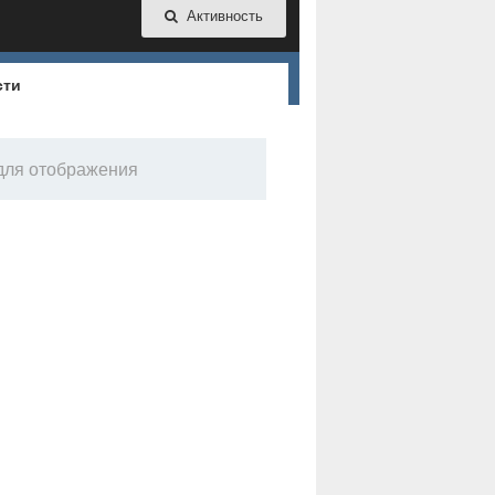
Активность
сти
 для отображения