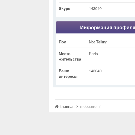
Skype
143040
Информация профил
Пол
Not Telling
Место
Paris
жительства
Ваши
143040
интересы
Главная
mobearremi