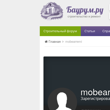
Строительный форум
Статьи
Спра
Главная
mobearremi
mobear
Зарегистриров