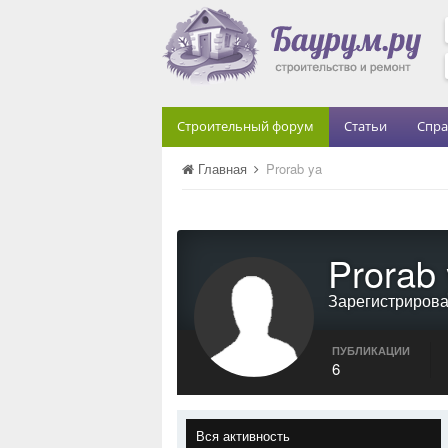
Строительный форум
Статьи
Спра
Главная
Prorab ya
Prorab
Зарегистриров
ПУБЛИКАЦИИ
6
Вся активность