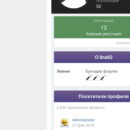
ПУБЛИКАЦИИ
52
РЕПУТАЦИЯ
13
Хорошая репутация
Изменен
О lina92
Звание
Бригадир форума
Посетители профиля
3 246 просмотров профиля
Administrator
27 фев 2018