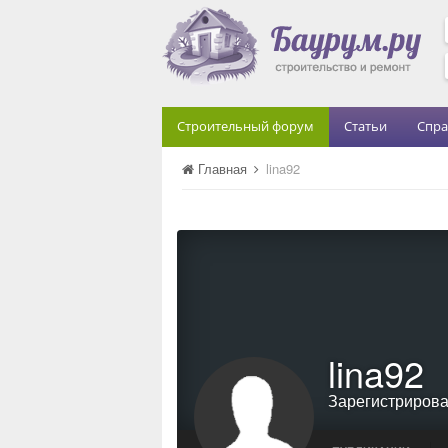
Строительный форум
Статьи
Спра
Главная
lina92
lina92
Зарегистриров