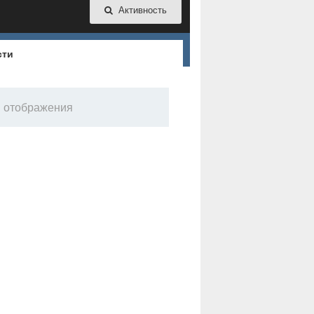
Активность
сти
я отображения