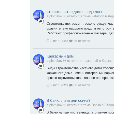
строительство домов под ключ
a.plotnikov66 ответил в тема vetalbon в
Дер
Строительство, ремонт, реконструкция час
сравнительно недорого предлагает строит
Работают профессиональные мастера, дело
2 июл 2020
36 ответов
Каркасный дом.
a.plotnikov66 ответил в тема muff в
Каркас
Виды строительства частного дома хорошо
каркасного дома - очень интересный вариа
сроков строительства, главное не перестар
2 июл 2020
36 ответов
В баню: липа или осина?
a.plotnikov66 ответил в тема Danila в
Строи
В баню лучше лиственница, это менее пор