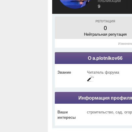
ПУБЛИКАЦИИ
9
РЕПУТАЦИЯ
0
Нейтральная репутация
Изменен
О a.plotnikov66
Звание
Читатель форума
Информация профил
Ваши
строительство, сад, ого
интересы