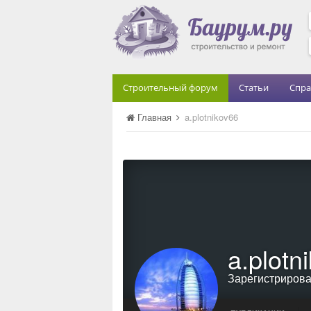
Строительный форум
Статьи
Спра
Главная
a.plotnikov66
a.plotn
Зарегистриров