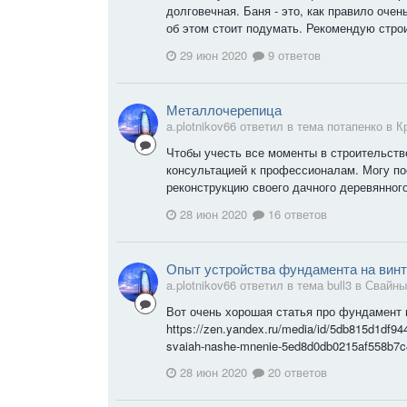
долговечная. Баня - это, как правило оче
об этом стоит подумать. Рекомендую стро
29 июн 2020
9 ответов
Металлочерепица
a.plotnikov66 ответил в тема потапенко в
К
Чтобы учесть все моменты в строительств
консультацией к профессионалам. Могу по
реконструкцию своего дачного деревянного
28 июн 2020
16 ответов
Опыт устройства фундамента на вин
a.plotnikov66 ответил в тема bull3 в
Свайны
Вот очень хорошая статья про фундамент
https://zen.yandex.ru/media/id/5db815d1df94
svaiah-nashe-mnenie-5ed8d0db0215af558b7
28 июн 2020
20 ответов