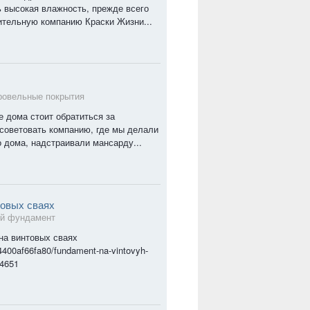
нь высокая влажность, прежде всего
ительную компанию Краски Жизни...
ровельные покрытия
е дома стоит обратиться за
советовать компанию, где мы делали
 дома, надстраивали мансарду...
товых сваях
й фундамент
 на винтовых сваях
4400af66fa80/fundament-na-vintovyh-
c4651