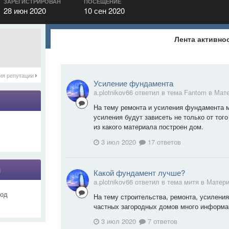
ЗАРЕГИСТРИРОВАН
ПОСЕЩЕНИЕ
28 июн 2020
10 сен 2020
Лента активно
ия репутации
Усиление фундамента
a.plotnikov66 ответил в тема Fantom в
Мат
На тему ремонта и усиления фундамента 
усиления будут зависеть не только от того
из какого материала построен дом.
3 июл 2020
17 ответов
я
Какой фундамент лучше?
a.plotnikov66 ответил в тема митя в
Матери
род
На тему строительства, ремонта, усилени
частных загородных домов много информа
3 июл 2020
7 ответов