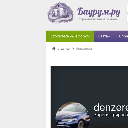
Строительный форум
Статьи
Спра
Главная
denzereon
denzer
Зарегистриров