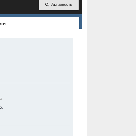
Активность
сти
ра
о.