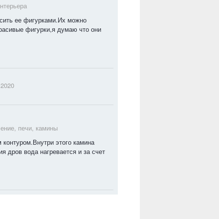
интерьера
асить ее фигурками.Их можно
красивые фигурки,я думаю что они
 2020
ение, печи, камины
 контуром.Внутри этого камина
ия дров вода нагревается и за счет